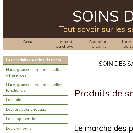
SOINS 
Tout savoir sur les s
Accueil
Le pied
Aspect de
Patho
du cheval
la corne
du s
Les produits de soins du sabot
SOIN DES S
Huile, graisse, onguent, quelles
différences ?
Huile, graisse, onguent, quelles
Produits de s
fonctions ?
La biotine
Les fers pour chevaux
Les hipposandales
Le marché des pr
Les crampons