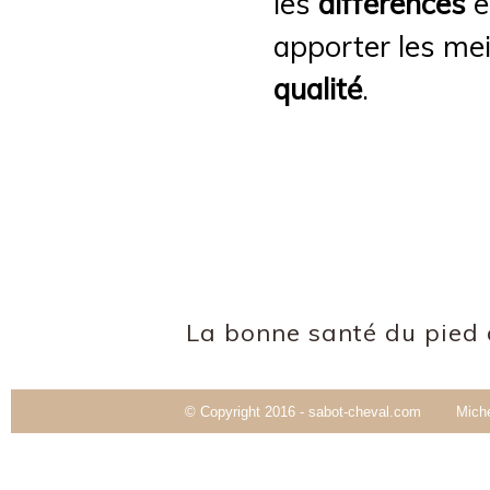
les
différences
e
apporter les mei
qualité
.
La bonne santé du pied 
© Copyright 2016 - sabot-cheval.com Mich